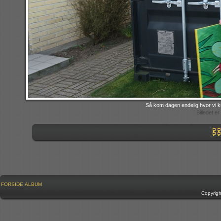
Så kom dagen endelig hvor vi ku
Billedet e
FORSIDE
ALBUM
Copyrig