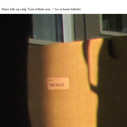
Højre klik og vælg "Gem billede som..." for at hente billedet.