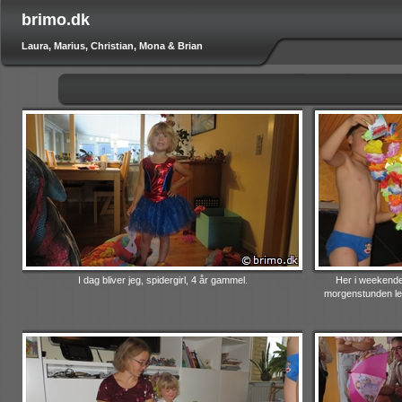
brimo.dk
Laura, Marius, Christian, Mona & Brian
I dag bliver jeg, spidergirl, 4 år gammel.
Her i weekende
morgenstunden ledt