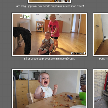
Bare rolig - jeg skal nok sende en pomfrit afsted mod frøen!
Så er vi ude og prøvekøre min nye gåvogn.
Puha - 