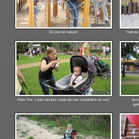
Så skal der klatres!
Hold da 
Puha Tine, vi kan vist ikke skjule den her mundfuld is for mor!
Se b
gæld