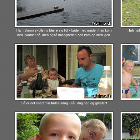
Ham Simon skulle nu blære sig lidt - både med måden han kom
Halli ha
ned i vandet på, men også hastigheden han kom op med igen.
Så er det snart min fødselsdag - så i dag har jeg gæster!